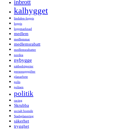
inbrott
kalhygget
lindalen-loppis
loppis
loppmarknad
medlem
medlemmar
medlemsrabatt
medlemsrabatter
nordea
nybygge
nätbedrägerier
personuppgifter
planarbete
polis
polisen
politik
racing
Skrubba
socialt boende
Stadsplanering
säkerhet
trygghet