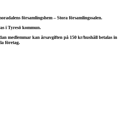
moradalens församlingshem
–
Stora församlingssalen.
eras i Tyresö kommun.
edan medlemmar kan årsavgiften på 150 kr/hushåll betalas in
la företag.