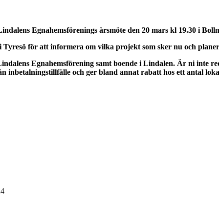
 Lindalens Egnahemsförenings årsmöte den 20 mars kl 19.30 i
Boll
 Tyresö för att informera om vilka projekt som sker nu och plan
 Lindalens Egnahemsförening samt boende i Lindalen. Är ni inte r
inbetalningstillfälle och ger bland annat rabatt hos ett antal loka
24