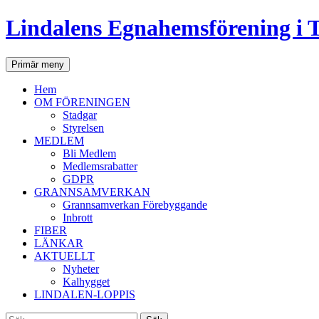
Lindalens Egnahemsförening i 
Sök
Hoppa
Primär meny
till
innehåll
Hem
OM FÖRENINGEN
Stadgar
Styrelsen
MEDLEM
Bli Medlem
Medlemsrabatter
GDPR
GRANNSAMVERKAN
Grannsamverkan Förebyggande
Inbrott
FIBER
LÄNKAR
AKTUELLT
Nyheter
Kalhygget
LINDALEN-LOPPIS
Sök