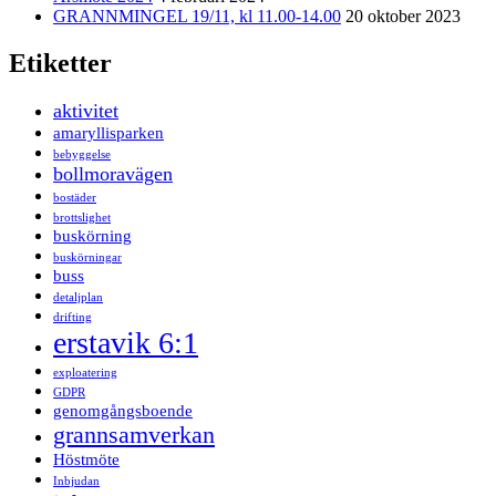
GRANNMINGEL 19/11, kl 11.00-14.00
20 oktober 2023
Etiketter
aktivitet
amaryllisparken
bebyggelse
bollmoravägen
bostäder
brottslighet
buskörning
buskörningar
buss
detaljplan
drifting
erstavik 6:1
exploatering
GDPR
genomgångsboende
grannsamverkan
Höstmöte
Inbjudan