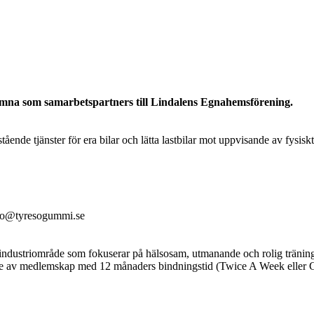
mna som samarbetspartners till Lindalens Egnahemsförening.
nde tjänster för era bilar och lätta lastbilar mot uppvisande av fysisk
nfo@tyresogummi.se
 industriområde som fokuserar på hälsosam, utmanande och rolig tränin
 av medlemskap med 12 månaders bindningstid (Twice A Week eller Gold