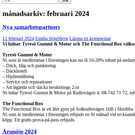
efter:
månadsarkiv: februari 2024
Nya samarbetspartners
12 februari 2024
Emilia Segerberg
Lämna en kommentar
Vi hälsar Tyresö Gummi & Motor och The Functional Box välko
Tyresö Gummi & Motor
Ni som är medlemmar i föreningen kan nu få 10-20% rabatt på nedanståe
– Däck, fälg och punktering
– Däckhotell
– Hjulinställning
– Service och reparationer
– Att åtgärda och släcka besiktnings 2:or
Ni hittar Tyresö Gummi & Motor på Radiovägen 4, 08-742 71 72, i
The Functional Box
The Functional Box är ett litet gym på Solkraftsvägen 16B i Skrubba
Ni som är medlemmar i föreningen erbjuds en fri månad vid tecknande
klipp. Ett gratis prova-på-pass erbjuds.
Årsmöte 2024