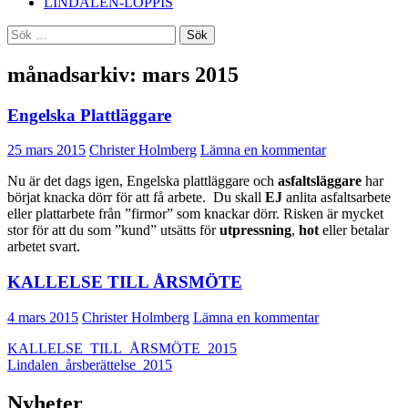
LINDALEN-LOPPIS
Sök
efter:
månadsarkiv: mars 2015
Engelska Plattläggare
25 mars 2015
Christer Holmberg
Lämna en kommentar
Nu är det dags igen, Engelska plattläggare och
asfaltsläggare
har
börjat knacka dörr för att få arbete. Du skall
EJ
anlita asfaltsarbete
eller plattarbete från ”firmor” som knackar dörr. Risken är mycket
stor för att du som ”kund” utsätts för
utpressning
,
hot
eller betalar
arbetet svart.
KALLELSE TILL ÅRSMÖTE
4 mars 2015
Christer Holmberg
Lämna en kommentar
KALLELSE_TILL_ÅRSMÖTE_2015
Lindalen_årsberättelse_2015
Nyheter