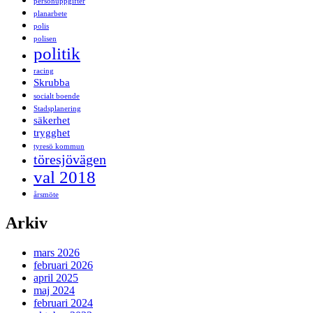
personuppgifter
planarbete
polis
polisen
politik
racing
Skrubba
socialt boende
Stadsplanering
säkerhet
trygghet
tyresö kommun
töresjövägen
val 2018
årsmöte
Arkiv
mars 2026
februari 2026
april 2025
maj 2024
februari 2024