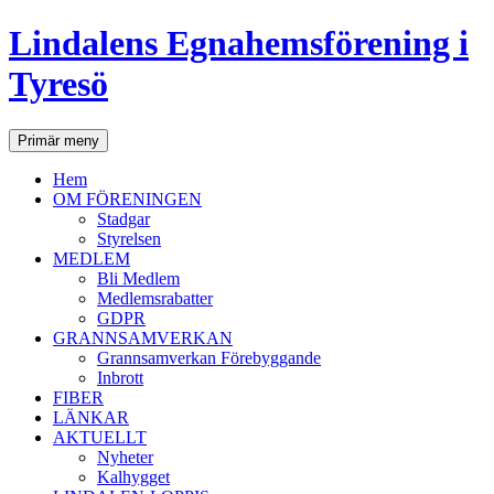
Lindalens Egnahemsförening i
Tyresö
Sök
Hoppa
Primär meny
till
innehåll
Hem
OM FÖRENINGEN
Stadgar
Styrelsen
MEDLEM
Bli Medlem
Medlemsrabatter
GDPR
GRANNSAMVERKAN
Grannsamverkan Förebyggande
Inbrott
FIBER
LÄNKAR
AKTUELLT
Nyheter
Kalhygget