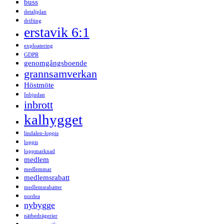
buss
detaljplan
drifting
erstavik 6:1
exploatering
GDPR
genomgångsboende
grannsamverkan
Höstmöte
Inbjudan
inbrott
kalhygget
lindalen-loppis
loppis
loppmarknad
medlem
medlemmar
medlemsrabatt
medlemsrabatter
nordea
nybygge
nätbedrägerier