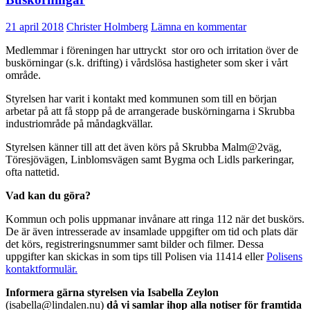
21 april 2018
Christer Holmberg
Lämna en kommentar
Medlemmar i föreningen har uttryckt stor oro och irritation över de
buskörningar (s.k. drifting) i vårdslösa hastigheter som sker i vårt
område.
Styrelsen har varit i kontakt med kommunen som till en början
arbetar på att få stopp på de arrangerade buskörningarna i Skrubba
industriområde på måndagkvällar.
Styrelsen känner till att det även körs på Skrubba Malm@2väg,
Töresjövägen, Linblomsvägen samt Bygma och Lidls parkeringar,
ofta nattetid.
Vad kan du göra?
Kommun och polis uppmanar invånare att ringa 112 när det buskörs.
De är även intresserade av insamlade uppgifter om tid och plats där
det körs, registreringsnummer samt bilder och filmer. Dessa
uppgifter kan skickas in som tips till Polisen via 11414 eller
Polisens
kontaktformulär.
Informera gärna styrelsen via Isabella Zeylon
(isabella@lindalen.nu)
då vi samlar ihop alla notiser för framtida