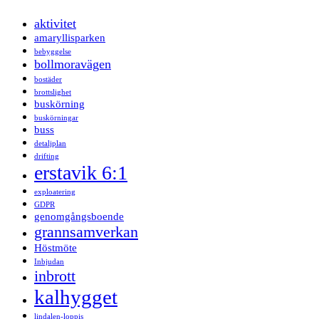
aktivitet
amaryllisparken
bebyggelse
bollmoravägen
bostäder
brottslighet
buskörning
buskörningar
buss
detaljplan
drifting
erstavik 6:1
exploatering
GDPR
genomgångsboende
grannsamverkan
Höstmöte
Inbjudan
inbrott
kalhygget
lindalen-loppis