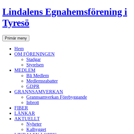
Lindalens Egnahemsförening i
Tyresö
Sök
Hoppa
Primär meny
till
innehåll
Hem
OM FÖRENINGEN
Stadgar
Styrelsen
MEDLEM
Bli Medlem
Medlemsrabatter
GDPR
GRANNSAMVERKAN
Grannsamverkan Förebyggande
Inbrott
FIBER
LÄNKAR
AKTUELLT
Nyheter
Kalhygget