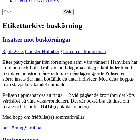
LINDALEN-LOPPIS
Sök
efter:
Etikettarkiv: buskörning
Insatser mot buskörningar
3 juli 2018
Christer Holmberg
Lämna en kommentar
Efter påtryckningar från föreningen samt våra vänner i Hanviken har
kommun och Polis kraftsamlat. I dagarna anläggs farthinder inne i
Skrubba industriområde och förra måndagen gjorde Polisen en
större insats där man bötfällde ett antal individer. Med detta hoppas
man stävja busåkandet i området.
Polisen uppmanar oss att ringa 112 vid pågående brott (om det körs
vårdslöst på våra vägar/rondeller). Det går också bra att tipsa om
förare och bilar till 11414 (ej akuta ärenden).
Med hopp om fridfulla(re) sommarkvällar
buskörning
Skrubba
Buskörningar