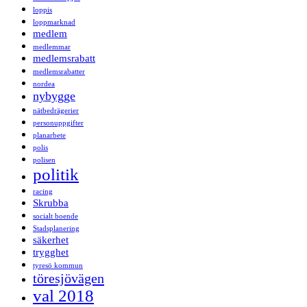
loppis
loppmarknad
medlem
medlemmar
medlemsrabatt
medlemsrabatter
nordea
nybygge
nätbedrägerier
personuppgifter
planarbete
polis
polisen
politik
racing
Skrubba
socialt boende
Stadsplanering
säkerhet
trygghet
tyresö kommun
töresjövägen
val 2018