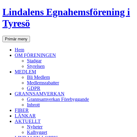
Lindalens Egnahemsförening i
Tyresö
Sök
Hoppa
Primär meny
till
innehåll
Hem
OM FÖRENINGEN
Stadgar
Styrelsen
MEDLEM
Bli Medlem
Medlemsrabatter
GDPR
GRANNSAMVERKAN
Grannsamverkan Förebyggande
Inbrott
FIBER
LÄNKAR
AKTUELLT
Nyheter
Kalhygget