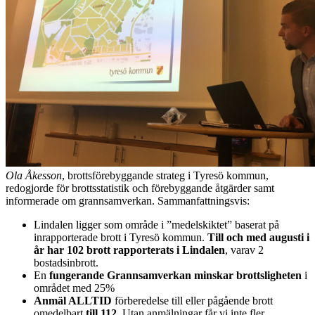
Ola Åkesson
, brottsförebyggande strateg i Tyresö kommun,
redogjorde för brottsstatistik och förebyggande åtgärder samt
informerade om grannsamverkan. Sammanfattningsvis:
Lindalen ligger som område i ”medelskiktet” baserat på
inrapporterade brott i Tyresö kommun.
Till och med augusti i
år har 102 brott rapporterats i Lindalen
, varav 2
bostadsinbrott.
En
fungerande Grannsamverkan minskar brottsligheten
i
området med 25%
Anmäl ALLTID
förberedelse till eller pågående brott
omedelbart
till 112
. Utan anmälningar får vi inte fler