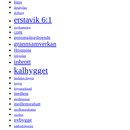
buss
detaljplan
drifting
erstavik 6:1
exploatering
GDPR
genomgångsboende
grannsamverkan
Höstmöte
Inbjudan
inbrott
kalhygget
lindalen-loppis
loppis
loppmarknad
medlem
medlemmar
medlemsrabatt
medlemsrabatter
nordea
nybygge
nätbedrägerier