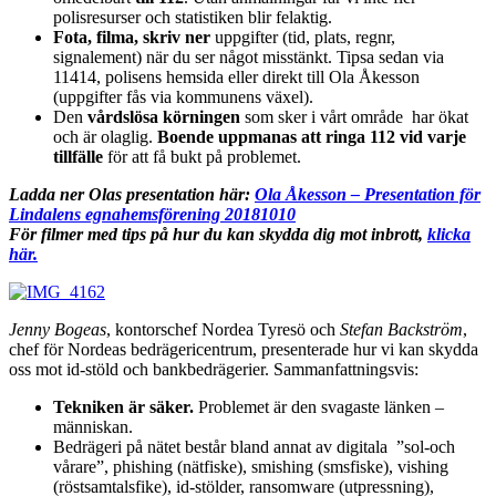
polisresurser och statistiken blir felaktig.
Fota, filma, skriv ner
uppgifter (tid, plats, regnr,
signalement) när du ser något misstänkt. Tipsa sedan via
11414, polisens hemsida eller direkt till Ola Åkesson
(uppgifter fås via kommunens växel).
Den
vårdslösa körningen
som sker i vårt område har ökat
och är olaglig.
Boende uppmanas att ringa 112 vid varje
tillfälle
för att få bukt på problemet.
Ladda ner Olas presentation här:
Ola Åkesson – Presentation för
Lindalens egnahemsförening 20181010
För filmer med tips på hur du kan skydda dig mot inbrott,
klicka
här.
Jenny Bogeas
, kontorschef Nordea Tyresö och
Stefan Backström
,
chef för Nordeas bedrägericentrum, presenterade hur vi kan skydda
oss mot id-stöld och bankbedrägerier. Sammanfattningsvis:
Tekniken är säker.
Problemet är den svagaste länken –
människan.
Bedrägeri på nätet består bland annat av digitala ”sol-och
vårare”, phishing (nätfiske), smishing (smsfiske), vishing
(röstsamtalsfike), id-stölder, ransomware (utpressning),