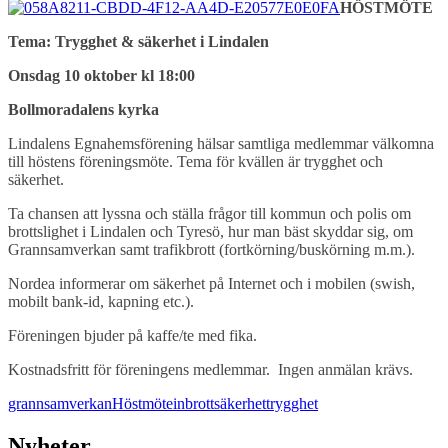
HÖSTMÖTE
Tema: Trygghet & säkerhet i Lindalen
Onsdag 10 oktober kl 18:00
Bollmoradalens kyrka
Lindalens Egnahemsförening hälsar samtliga medlemmar välkomna
till höstens föreningsmöte. Tema för kvällen är trygghet och
säkerhet.
Ta chansen att lyssna och ställa frågor till kommun och polis om
brottslighet i Lindalen och Tyresö, hur man bäst skyddar sig, om
Grannsamverkan samt trafikbrott (fortkörning/buskörning m.m.).
Nordea informerar om säkerhet på Internet och i mobilen (swish,
mobilt bank-id, kapning etc.).
Föreningen bjuder på kaffe/te med fika.
Kostnadsfritt för föreningens medlemmar.
Ingen anmälan krävs.
grannsamverkan
Höstmöte
inbrott
säkerhet
trygghet
Nyheter