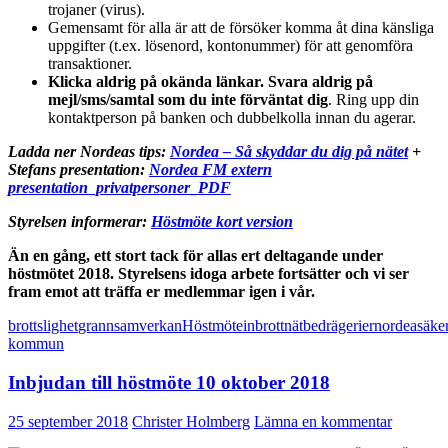
trojaner (virus).
Gemensamt för alla är att de försöker komma åt dina känsliga
uppgifter (t.ex. lösenord, kontonummer) för att genomföra
transaktioner.
Klicka aldrig på okända länkar. Svara aldrig på
mejl/sms/samtal som du inte förväntat dig
. Ring upp din
kontaktperson på banken och dubbelkolla innan du agerar.
Ladda ner Nordeas tips:
Nordea – Så skyddar du dig på nätet
+
Stefans presentation:
Nordea FM extern
presentation_privatpersoner_PDF
Styrelsen informerar:
Höstmöte kort version
Än en gång, ett stort tack för allas ert deltagande under
höstmötet 2018. Styrelsens idoga arbete fortsätter och vi ser
fram emot att träffa er medlemmar igen i vår.
brottslighet
grannsamverkan
Höstmöte
inbrott
nätbedrägerier
nordea
säke
kommun
Inbjudan till höstmöte 10 oktober 2018
25 september 2018
Christer Holmberg
Lämna en kommentar