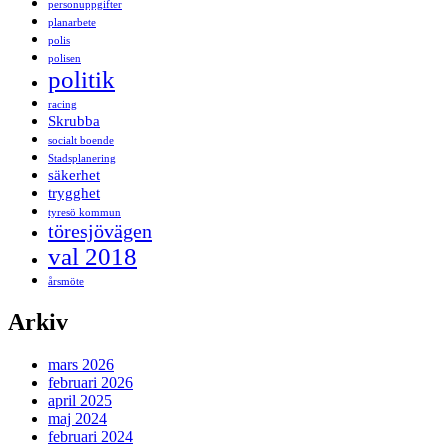
personuppgifter
planarbete
polis
polisen
politik
racing
Skrubba
socialt boende
Stadsplanering
säkerhet
trygghet
tyresö kommun
töresjövägen
val 2018
årsmöte
Arkiv
mars 2026
februari 2026
april 2025
maj 2024
februari 2024