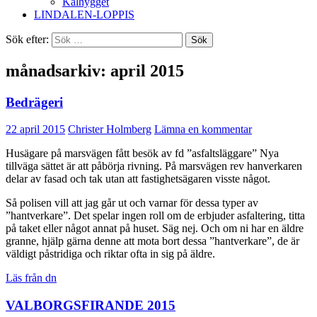
Kalhygget
LINDALEN-LOPPIS
Sök efter:
månadsarkiv: april 2015
Bedrägeri
22 april 2015
Christer Holmberg
Lämna en kommentar
Husägare på marsvägen fått besök av fd ”asfaltsläggare” Nya
tillväga sättet är att påbörja rivning. På marsvägen rev hanverkaren
delar av fasad och tak utan att fastighetsägaren visste något.
Så polisen vill att jag går ut och varnar för dessa typer av
”hantverkare”. Det spelar ingen roll om de erbjuder asfaltering, titta
på taket eller något annat på huset. Säg nej. Och om ni har en äldre
granne, hjälp gärna denne att mota bort dessa ”hantverkare”, de är
väldigt påstridiga och riktar ofta in sig på äldre.
Läs från dn
VALBORGSFIRANDE 2015