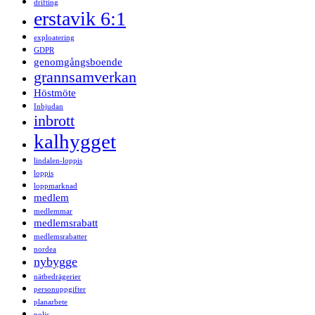
drifting
erstavik 6:1
exploatering
GDPR
genomgångsboende
grannsamverkan
Höstmöte
Inbjudan
inbrott
kalhygget
lindalen-loppis
loppis
loppmarknad
medlem
medlemmar
medlemsrabatt
medlemsrabatter
nordea
nybygge
nätbedrägerier
personuppgifter
planarbete
polis