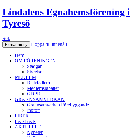
Lindalens Egnahemsförening i
Tyresö
Sök
Hoppa till innehåll
Primär meny
Hem
OM FÖRENINGEN
Stadgar
Styrelsen
MEDLEM
Bli Medlem
Medlemsrabatter
GDPR
GRANNSAMVERKAN
Grannsamverkan Förebyggande
Inbrott
FIBER
LÄNKAR
AKTUELLT
Nyheter