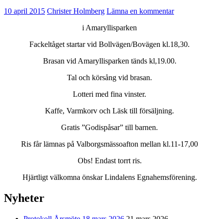
10 april 2015
Christer Holmberg
Lämna en kommentar
i Amaryllisparken
Fackeltåget startar vid Bollvägen/Bovägen kl.18,30.
Brasan vid Amaryllisparken tänds kl,19.00.
Tal och körsång vid brasan.
Lotteri med fina vinster.
Kaffe, Varmkorv och Läsk till försäljning.
Gratis ”Godispåsar” till barnen.
Ris får lämnas på Valborgsmässoafton mellan kl.11-17,00
Obs! Endast torrt ris.
Hjärtligt välkomna önskar Lindalens Egnahemsförening.
Nyheter
Protokoll Årsmöte 18 mars 2026
21 mars 2026