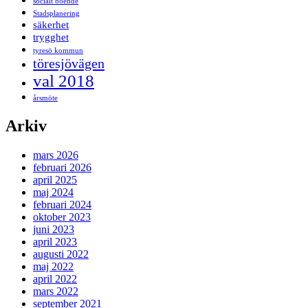
socialt boende
Stadsplanering
säkerhet
trygghet
tyresö kommun
töresjövägen
val 2018
årsmöte
Arkiv
mars 2026
februari 2026
april 2025
maj 2024
februari 2024
oktober 2023
juni 2023
april 2023
augusti 2022
maj 2022
april 2022
mars 2022
september 2021