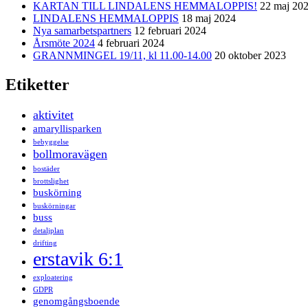
KARTAN TILL LINDALENS HEMMALOPPIS!
22 maj 20
LINDALENS HEMMALOPPIS
18 maj 2024
Nya samarbetspartners
12 februari 2024
Årsmöte 2024
4 februari 2024
GRANNMINGEL 19/11, kl 11.00-14.00
20 oktober 2023
Etiketter
aktivitet
amaryllisparken
bebyggelse
bollmoravägen
bostäder
brottslighet
buskörning
buskörningar
buss
detaljplan
drifting
erstavik 6:1
exploatering
GDPR
genomgångsboende