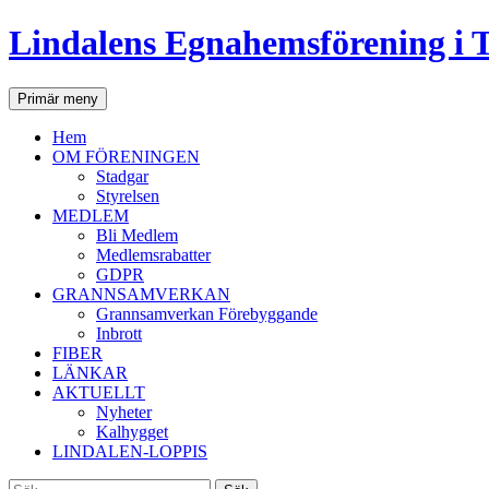
Lindalens Egnahemsförening i 
Sök
Hoppa
Primär meny
till
innehåll
Hem
OM FÖRENINGEN
Stadgar
Styrelsen
MEDLEM
Bli Medlem
Medlemsrabatter
GDPR
GRANNSAMVERKAN
Grannsamverkan Förebyggande
Inbrott
FIBER
LÄNKAR
AKTUELLT
Nyheter
Kalhygget
LINDALEN-LOPPIS
Sök