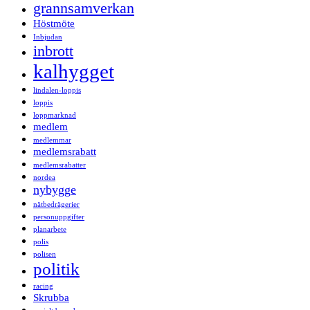
grannsamverkan
Höstmöte
Inbjudan
inbrott
kalhygget
lindalen-loppis
loppis
loppmarknad
medlem
medlemmar
medlemsrabatt
medlemsrabatter
nordea
nybygge
nätbedrägerier
personuppgifter
planarbete
polis
polisen
politik
racing
Skrubba