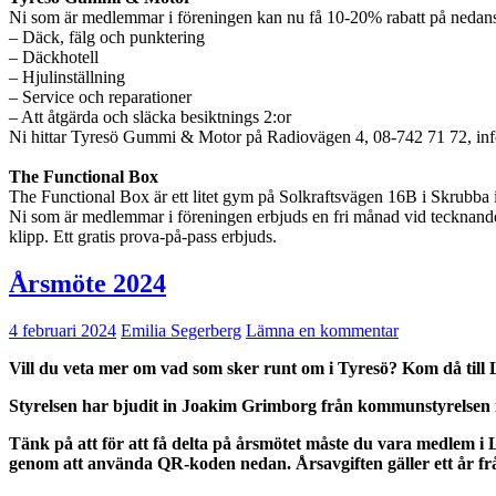
Ni som är medlemmar i föreningen kan nu få 10-20% rabatt på nedanståe
– Däck, fälg och punktering
– Däckhotell
– Hjulinställning
– Service och reparationer
– Att åtgärda och släcka besiktnings 2:or
Ni hittar Tyresö Gummi & Motor på Radiovägen 4, 08-742 71 72, i
The Functional Box
The Functional Box är ett litet gym på Solkraftsvägen 16B i Skrubba
Ni som är medlemmar i föreningen erbjuds en fri månad vid tecknande
klipp. Ett gratis prova-på-pass erbjuds.
Årsmöte 2024
4 februari 2024
Emilia Segerberg
Lämna en kommentar
Vill du veta mer om vad som sker runt om i Tyresö? Kom då till
Styrelsen har bjudit in Joakim Grimborg från kommunstyrelsen i
Tänk på att för att få delta på årsmötet måste du vara medlem i
genom att använda QR-koden nedan. Årsavgiften gäller ett år från 