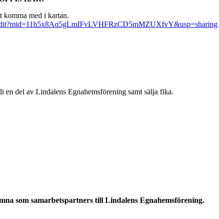
att komma med i kartan
.
u/0/edit?mid=11h5x8Aq5gLmIFvLVHFRzCD5mMZUXfvY&usp=sharing
li en del av Lindalens Egnahemsförening samt sälja fika.
mna som samarbetspartners till Lindalens Egnahemsförening.