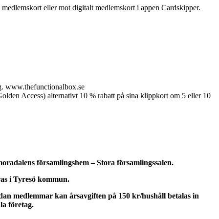
t medlemskort eller mot digitalt medlemskort i appen Cardskipper.
g.
www.thefunctionalbox.se
en Access) alternativt 10 % rabatt på sina klippkort om 5 eller 10
moradalens församlingshem
–
Stora församlingssalen.
eras i Tyresö kommun.
edan medlemmar kan årsavgiften på 150 kr/hushåll betalas in
la företag.