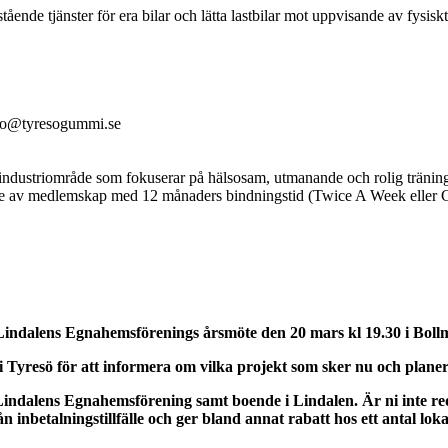
nde tjänster för era bilar och lätta lastbilar mot uppvisande av fysisk
nfo@tyresogummi.se
 industriområde som fokuserar på hälsosam, utmanande och rolig tränin
 av medlemskap med 12 månaders bindningstid (Twice A Week eller Gold
 Lindalens Egnahemsförenings årsmöte den 20 mars kl 19.30 i
Boll
 Tyresö för att informera om vilka projekt som sker nu och plan
 Lindalens Egnahemsförening samt boende i Lindalen. Är ni inte r
inbetalningstillfälle och ger bland annat rabatt hos ett antal loka