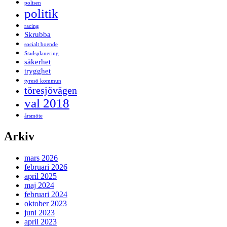
polisen
politik
racing
Skrubba
socialt boende
Stadsplanering
säkerhet
trygghet
tyresö kommun
töresjövägen
val 2018
årsmöte
Arkiv
mars 2026
februari 2026
april 2025
maj 2024
februari 2024
oktober 2023
juni 2023
april 2023