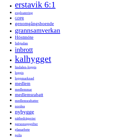
erstavik 6:1
exploatering
GDPR
genomgångsboende
grannsamverkan
Höstmöte
Inbjudan
inbrott
kalhygget
lindalen-loppis
loppis
loppmarknad
medlem
medlemmar
medlemsrabatt
medlemsrabatter
nordea
nybygge
nätbedrägerier
personuppgifter
planarbete
polis