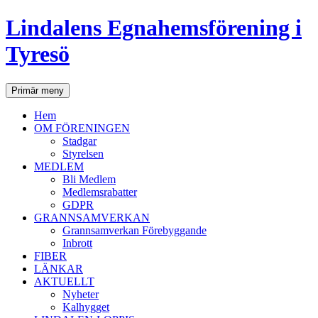
Lindalens Egnahemsförening i
Tyresö
Sök
Hoppa
Primär meny
till
innehåll
Hem
OM FÖRENINGEN
Stadgar
Styrelsen
MEDLEM
Bli Medlem
Medlemsrabatter
GDPR
GRANNSAMVERKAN
Grannsamverkan Förebyggande
Inbrott
FIBER
LÄNKAR
AKTUELLT
Nyheter
Kalhygget