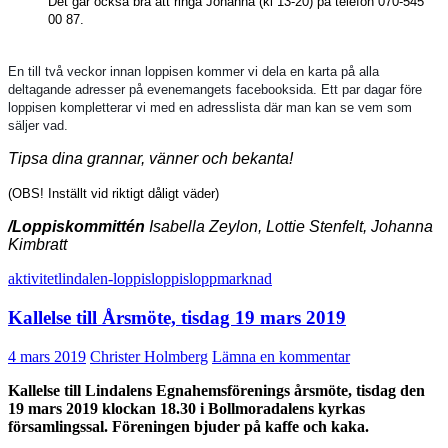
Det går också bra att ringa Johanna (kl 13-20) på telefon 070-545
00 87.
En till två veckor innan loppisen kommer vi dela en karta på alla
deltagande adresser på evenemangets facebooksida. Ett par dagar före
loppisen kompletterar vi med en adresslista där man kan se vem som
säljer vad.
Tipsa dina grannar, vänner och bekanta!
(OBS! Inställt vid riktigt dåligt väder)
/Loppiskommittén
Isabella Zeylon, Lottie Stenfelt, Johanna
Kimbratt
aktivitet
lindalen-loppis
loppis
loppmarknad
Kallelse till Årsmöte, tisdag 19 mars 2019
4 mars 2019
Christer Holmberg
Lämna en kommentar
Kallelse till Lindalens Egnahemsförenings årsmöte, tisdag den
19 mars 2019 klockan 18.30 i Bollmoradalens kyrkas
församlingssal. Föreningen bjuder på kaffe och kaka.