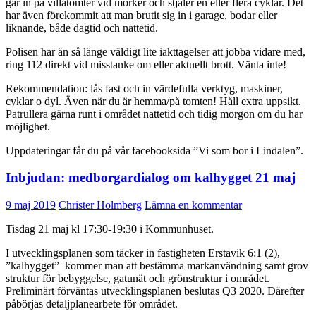
går in på villatomter vid mörker och stjäler en eller flera cyklar. Det
har även förekommit att man brutit sig in i garage, bodar eller
liknande, både dagtid och nattetid.
Polisen har än så länge väldigt lite iakttagelser att jobba vidare med,
ring 112 direkt vid misstanke om eller aktuellt brott. Vänta inte!
Rekommendation: lås fast och in värdefulla verktyg, maskiner,
cyklar o dyl. Även när du är hemma/på tomten! Håll extra uppsikt.
Patrullera gärna runt i området nattetid och tidig morgon om du har
möjlighet.
Uppdateringar får du på vår facebooksida ”Vi som bor i Lindalen”.
Inbjudan: medborgardialog om kalhygget 21 maj
9 maj 2019
Christer Holmberg
Lämna en kommentar
Tisdag 21 maj kl 17:30-19:30 i Kommunhuset.
I utvecklingsplanen som täcker in fastigheten Erstavik 6:1 (2),
”kalhygget”
kommer man att bestämma markanvändning samt grov
struktur för bebyggelse, gatunät och grönstruktur i området.
Preliminärt förväntas utvecklingsplanen beslutas Q3 2020. Därefter
påbörjas detaljplanearbete för området.