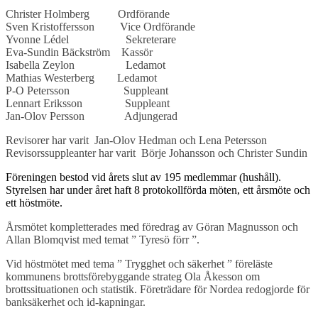
Christer Holmberg Ordförande
Sven Kristoffersson Vice Ordförande
Yvonne Lédel Sekreterare
Eva-Sundin Bäckström Kassör
Isabella Zeylon Ledamot
Mathias Westerberg Ledamot
P-O Petersson Suppleant
Lennart Eriksson Suppleant
Jan-Olov Persson Adjungerad
Revisorer har varit Jan-Olov Hedman och Lena Petersson
Revisorssuppleanter har varit Börje Johansson och Christer Sundin
Föreningen bestod vid årets slut av 195 medlemmar (hushåll).
Styrelsen har under året haft 8 protokollförda möten, ett årsmöte och
ett höstmöte.
Årsmötet kompletterades med föredrag av Göran Magnusson och
Allan Blomqvist med temat ” Tyresö förr ”.
Vid höstmötet med tema ” Trygghet och säkerhet ” föreläste
kommunens brottsförebyggande strateg Ola Åkesson om
brottssituationen och statistik. Företrädare för Nordea redogjorde för
banksäkerhet och id-kapningar.