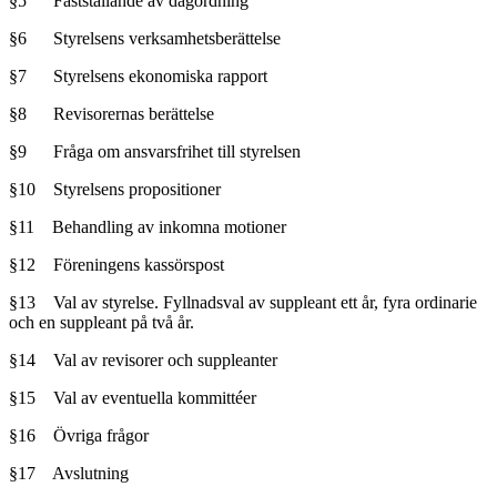
§5
Fastställande av dagordning
§6
Styrelsens verksamhetsberättelse
§7
Styrelsens ekonomiska rapport
§8
Revisorernas berättelse
§9
Fråga om ansvarsfrihet till styrelsen
§10
Styrelsens propositioner
§11
Behandling av inkomna motioner
§12
Föreningens kassörspost
§13
Val av styrelse. Fyllnadsval av suppleant ett år, fyra ordinarie
och en suppleant på två år.
§14
Val av revisorer och suppleanter
§15
Val av eventuella kommittéer
§16
Övriga frågor
§17
Avslutning