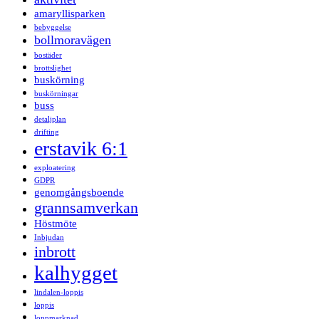
amaryllisparken
bebyggelse
bollmoravägen
bostäder
brottslighet
buskörning
buskörningar
buss
detaljplan
drifting
erstavik 6:1
exploatering
GDPR
genomgångsboende
grannsamverkan
Höstmöte
Inbjudan
inbrott
kalhygget
lindalen-loppis
loppis
loppmarknad