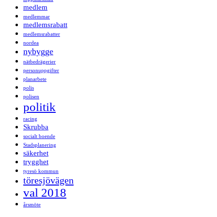
medlem
medlemmar
medlemsrabatt
medlemsrabatter
nordea
nybygge
nätbedrägerier
personuppgifter
planarbete
polis
polisen
politik
racing
Skrubba
socialt boende
Stadsplanering
säkerhet
trygghet
tyresö kommun
töresjövägen
val 2018
årsmöte