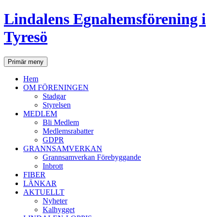
Lindalens Egnahemsförening i
Tyresö
Sök
Hoppa
Primär meny
till
innehåll
Hem
OM FÖRENINGEN
Stadgar
Styrelsen
MEDLEM
Bli Medlem
Medlemsrabatter
GDPR
GRANNSAMVERKAN
Grannsamverkan Förebyggande
Inbrott
FIBER
LÄNKAR
AKTUELLT
Nyheter
Kalhygget