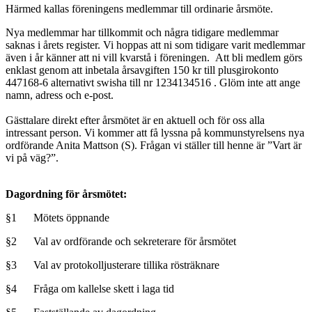
Härmed kallas föreningens medlemmar till ordinarie årsmöte.
Nya medlemmar har tillkommit och några tidigare medlemmar
saknas i årets register. Vi hoppas att ni som tidigare varit medlemmar
även i år känner att ni vill kvarstå i föreningen. Att bli medlem görs
enklast genom att inbetala årsavgiften 150 kr till plusgirokonto
447168-6 alternativt swisha till nr 1234134516 . Glöm inte att ange
namn, adress och e-post.
Gästtalare direkt efter årsmötet är en aktuell och för oss alla
intressant person. Vi kommer att få lyssna på kommunstyrelsens nya
ordförande Anita Mattson (S). Frågan vi ställer till henne är ”Vart är
vi på väg?”.
Dagordning för årsmötet:
§1
Mötets öppnande
§2
Val av ordförande och sekreterare för årsmötet
§3
Val av protokolljusterare tillika rösträknare
§4
Fråga om kallelse skett i laga tid