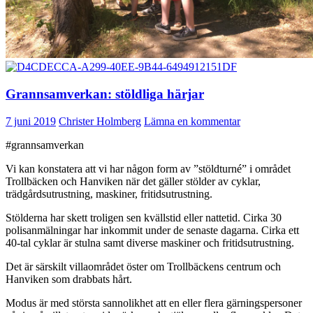
Grannsamverkan: stöldliga härjar
7 juni 2019
Christer Holmberg
Lämna en kommentar
#grannsamverkan
Vi kan konstatera att vi har någon form av ”stöldturné” i området
Trollbäcken och Hanviken när det gäller stölder av cyklar,
trädgårdsutrustning, maskiner, fritidsutrustning.
Stölderna har skett troligen sen kvällstid eller nattetid. Cirka 30
polisanmälningar har inkommit under de senaste dagarna. Cirka ett
40-tal cyklar är stulna samt diverse maskiner och fritidsutrustning.
Det är särskilt villaområdet öster om Trollbäckens centrum och
Hanviken som drabbats hårt.
Modus är med största sannolikhet att en eller flera gärningspersoner