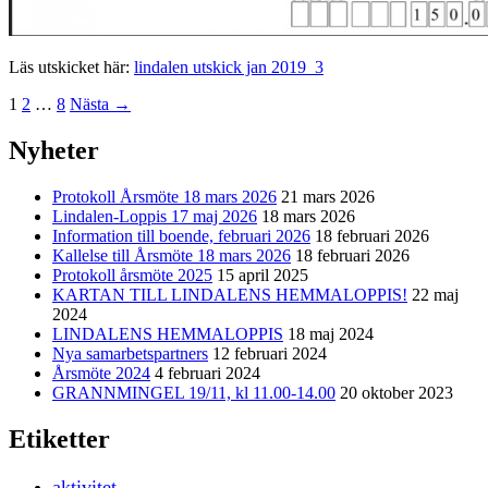
Läs utskicket här:
lindalen utskick jan 2019_3
Inläggsnavigering
1
2
…
8
Nästa →
Nyheter
Protokoll Årsmöte 18 mars 2026
21 mars 2026
Lindalen-Loppis 17 maj 2026
18 mars 2026
Information till boende, februari 2026
18 februari 2026
Kallelse till Årsmöte 18 mars 2026
18 februari 2026
Protokoll årsmöte 2025
15 april 2025
KARTAN TILL LINDALENS HEMMALOPPIS!
22 maj
2024
LINDALENS HEMMALOPPIS
18 maj 2024
Nya samarbetspartners
12 februari 2024
Årsmöte 2024
4 februari 2024
GRANNMINGEL 19/11, kl 11.00-14.00
20 oktober 2023
Etiketter
aktivitet