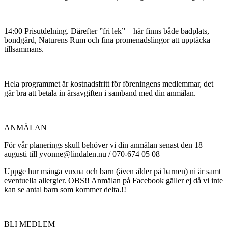
14:00 Prisutdelning. Därefter ”fri lek” – här finns både badplats,
bondgård, Naturens Rum och fina promenadslingor att upptäcka
tillsammans.
Hela programmet är kostnadsfritt för föreningens medlemmar, det
går bra att betala in årsavgiften i samband med din anmälan.
ANMÄLAN
För vår planerings skull behöver vi din anmälan senast den 18
augusti till yvonne@lindalen.nu / 070-674 05 08
Uppge hur många vuxna och barn (även ålder på barnen) ni är samt
eventuella allergier. OBS!! Anmälan på Facebook gäller ej då vi inte
kan se antal barn som kommer delta.!!
BLI MEDLEM