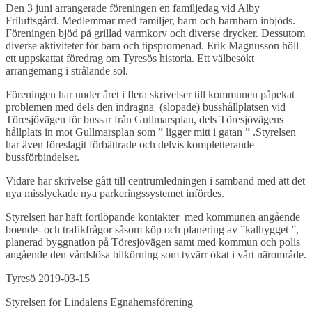
Den 3 juni arrangerade föreningen en familjedag vid Alby
Friluftsgård. Medlemmar med familjer, barn och barnbarn inbjöds.
Föreningen bjöd på grillad varmkorv och diverse drycker. Dessutom
diverse aktiviteter för barn och tipspromenad. Erik Magnusson höll
ett uppskattat föredrag om Tyresös historia. Ett välbesökt
arrangemang i strålande sol.
Föreningen har under året i flera skrivelser till kommunen påpekat
problemen med dels den indragna (slopade) busshållplatsen vid
Töresjövägen för bussar från Gullmarsplan, dels Töresjövägens
hållplats in mot Gullmarsplan som ” ligger mitt i gatan ” .Styrelsen
har även föreslagit förbättrade och delvis kompletterande
bussförbindelser.
Vidare har skrivelse gått till centrumledningen i samband med att det
nya misslyckade nya parkeringssystemet infördes.
Styrelsen har haft fortlöpande kontakter med kommunen angående
boende- och trafikfrågor såsom köp och planering av ”kalhygget ”,
planerad byggnation på Töresjövägen samt med kommun och polis
angående den vårdslösa bilkörning som tyvärr ökat i vårt närområde.
Tyresö 2019-03-15
Styrelsen för Lindalens Egnahemsförening