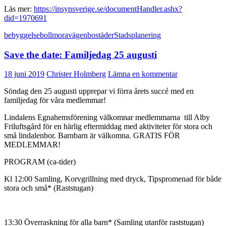
Läs mer:
https://insynsverige.se/documentHandler.ashx?
did=1970691
bebyggelse
bollmoravägen
bostäder
Stadsplanering
Save the date: Familjedag 25 augusti
18 juni 2019
Christer Holmberg
Lämna en kommentar
Söndag den 25 augusti upprepar vi förra årets succé med en
familjedag för våra medlemmar!
Lindalens Egnahemsförening välkomnar medlemmarna
till Alby
Friluftsgård för en härlig eftermiddag med aktiviteter för stora och
små lindalenbor. Barnbarn är välkomna. GRATIS FÖR
MEDLEMMAR!
PROGRAM (ca-tider)
Kl 12:00 Samling, Korvgrillning med dryck, Tipspromenad för både
stora och små* (Raststugan)
13:30 Överraskning för alla barn* (Samling utanför raststugan)