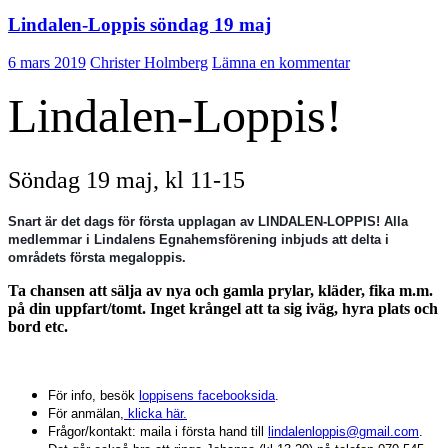
Lindalen-Loppis söndag 19 maj
6 mars 2019
Christer Holmberg
Lämna en kommentar
Lindalen-Loppis!
Söndag 19 maj, kl 11-15
Snart är det dags för första upplagan av LINDALEN-LOPPIS! Alla
medlemmar i Lindalens Egnahemsförening inbjuds att delta i
områdets första megaloppis.
Ta chansen att sälja av nya och gamla prylar, kläder, fika m.m.
på din uppfart/tomt. Inget krångel att ta sig iväg, hyra plats och
bord etc.
För info, besök
loppisens facebooksida
.
För anmälan,
klicka här.
Frågor/kontakt: maila i första hand till
lindalenloppis@gmail.com
.