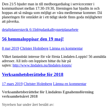
Den 21/5 bjuder man in till medborgardialog i servicecenter i
kommunhuset mellan 17:30-19:30, föreningen har bjudits in och
hoppas att så många som möjligt av våra medlemmar kommer. Då
planeringen för området är i ett tidigt skede finns goda möjligheter
att påverka.
detaljplan
erstavik 6:1
Inbjudan
kalhygget
planarbete
56 hemmaloppisar den 19 maj!
8 maj 2019
Christer Holmberg
Lämna en kommentar
Vilket fantastiskt intresse för vår första Lindalen-Loppis! 56 anmälda
adresser. All info om loppisen hittar du här på
sajten:
http://www.lindalen.nu/lindalen-loppis/
Verksamhetsberättelse för 2018
17 mars 2019
Christer Holmberg
Lämna en kommentar
Verksamhetsberättelse för Lindalens Egnahemsförening
verksamhetsåret 2018
Styrelsen har under året bestått av: