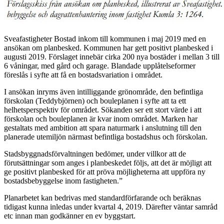
Sveafastigheter Bostad inkom till kommunen i maj 2019 med en
ansökan om planbesked. Kommunen har gett positivt planbesked i
augusti 2019. Förslaget innebär cirka 200 nya bostäder i mellan 3 till
6 våningar, med gård och garage. Blandade upplåtelseformer
föreslås i syfte att få en bostadsvariation i området.
I ansökan inryms även intilliggande grönområde, den befintliga
förskolan (Teddybjörnen) och bouleplanen i syfte att ta ett
helhetsperspektiv för området. Sökanden ser ett stort värde i att
förskolan och bouleplanen är kvar inom området. Marken har
gestaltats med ambition att spara naturmark i anslutning till den
planerade utemiljön närmast befintliga bostadshus och förskolan.
Stadsbyggnadsförvaltningen bedömer, under villkor att de
förutsättningar som anges i planbeskedet följs, att det är möjligt att
ge positivt planbesked för att pröva möjligheterna att uppföra ny
bostadsbebyggelse inom fastigheten.”
Planarbetet kan bedrivas med standardförfarande och beräknas
tidigast kunna inledas under kvartal 4, 2019. Därefter väntar samråd
etc innan man godkänner en ev byggstart.