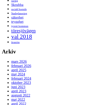
racing
Skrubba
socialt boende
Stadsplanering
säkerhet
trygghet
tyresö kommun
töresjövägen
val 2018
årsmöte
Arkiv
mars 2026
februari 2026
april 2025
maj 2024
februari 2024
oktober 2023
juni 2023
april 2023
augusti 2022
maj 2022
april 2022