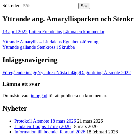
Sök efter:
Yttrande ang. Amaryllisparken och Stenkr
13 april 2022
Lotten Frendelius
Lämna en kommentar
Yttrande Amaryllis – Lindalens Egnahemsförening
Yttrande gällande Stenkross i Skrubba
Inläggsnavigering
Föregående inlägg
Ny adress
Nästa inlägg
Dagordning Årsmöte 2022
Lämna ett svar
Du måste vara
inloggad
för att publicera en kommentar.
Nyheter
Protokoll Årsmöte 18 mars 2026
21 mars 2026
Lindalen-Loppis 17 maj 2026
18 mars 2026
Information till boende, februari 2026
18 februari 2026