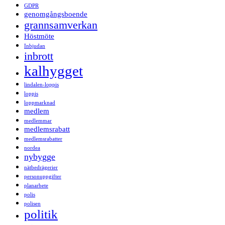
GDPR
genomgångsboende
grannsamverkan
Höstmöte
Inbjudan
inbrott
kalhygget
lindalen-loppis
loppis
loppmarknad
medlem
medlemmar
medlemsrabatt
medlemsrabatter
nordea
nybygge
nätbedrägerier
personuppgifter
planarbete
polis
polisen
politik