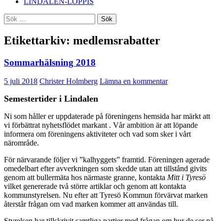
LINDALEN-LOPPIS
Sök
efter:
Etikettarkiv: medlemsrabatter
Sommarhälsning 2018
5 juli 2018
Christer Holmberg
Lämna en kommentar
Semestertider i Lindalen
Ni som håller er uppdaterade på föreningens hemsida har märkt att
vi förbättrat nyhetsflödet markant . Vår ambition är att löpande
informera om föreningens aktiviteter och vad som sker i vårt
närområde.
För närvarande följer vi ”kalhyggets” framtid. Föreningen agerade
omedelbart efter avverkningen som skedde utan att tillstånd givits
genom att bullermäta hos närmaste granne, kontakta
Mitt i Tyresö
vilket genererade två större artiklar och genom att kontakta
kommunstyrelsen. Nu efter att Tyresö Kommun förvärvat marken
återstår frågan om vad marken kommer att användas till.
Styrelsen har tillskrivit samtliga partier med frågan om hur de ser på