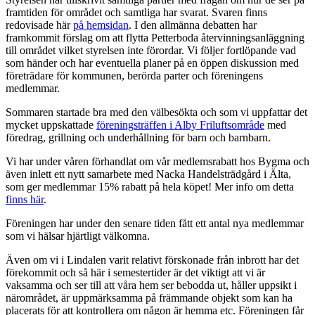
framtiden för området och samtliga har svarat. Svaren finns
redovisade här
på hemsidan
. I den allmänna debatten har
framkommit förslag om att flytta Petterboda återvinningsanläggning
till området vilket styrelsen inte förordar. Vi följer fortlöpande vad
som händer och har eventuella planer på en öppen diskussion med
företrädare för kommunen, berörda parter och föreningens
medlemmar.
Sommaren startade bra med den välbesökta och som vi uppfattar det
mycket uppskattade
föreningsträffen i Alby Friluftsområde
med
föredrag, grillning och underhållning för barn och barnbarn.
Vi har under våren förhandlat om vår medlemsrabatt hos Bygma och
även inlett ett nytt samarbete med Nacka Handelsträdgård i Älta,
som ger medlemmar 15% rabatt på hela köpet! Mer info om detta
finns här
.
Föreningen har under den senare tiden fått ett antal nya medlemmar
som vi hälsar hjärtligt välkomna.
Även om vi i Lindalen varit relativt förskonade från inbrott har det
förekommit och så här i semestertider är det viktigt att vi är
vaksamma och ser till att våra hem ser bebodda ut, håller uppsikt i
närområdet, är uppmärksamma på främmande objekt som kan ha
placerats för att kontrollera om någon är hemma etc. Föreningen får