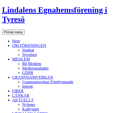
Lindalens Egnahemsförening i
Tyresö
Sök
Hoppa
Primär meny
till
innehåll
Hem
OM FÖRENINGEN
Stadgar
Styrelsen
MEDLEM
Bli Medlem
Medlemsrabatter
GDPR
GRANNSAMVERKAN
Grannsamverkan Förebyggande
Inbrott
FIBER
LÄNKAR
AKTUELLT
Nyheter
Kalhygget