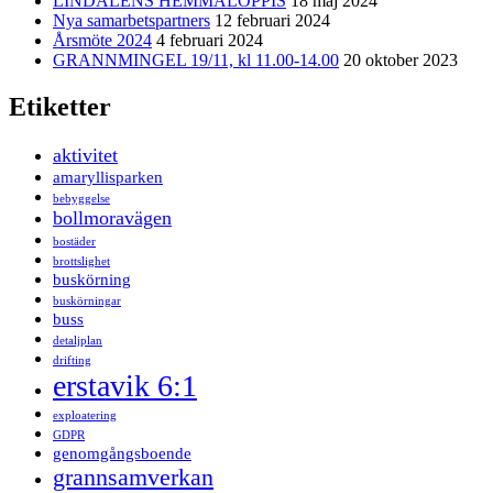
LINDALENS HEMMALOPPIS
18 maj 2024
Nya samarbetspartners
12 februari 2024
Årsmöte 2024
4 februari 2024
GRANNMINGEL 19/11, kl 11.00-14.00
20 oktober 2023
Etiketter
aktivitet
amaryllisparken
bebyggelse
bollmoravägen
bostäder
brottslighet
buskörning
buskörningar
buss
detaljplan
drifting
erstavik 6:1
exploatering
GDPR
genomgångsboende
grannsamverkan