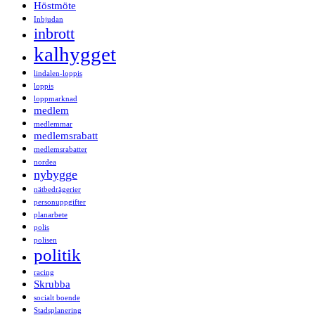
Höstmöte
Inbjudan
inbrott
kalhygget
lindalen-loppis
loppis
loppmarknad
medlem
medlemmar
medlemsrabatt
medlemsrabatter
nordea
nybygge
nätbedrägerier
personuppgifter
planarbete
polis
polisen
politik
racing
Skrubba
socialt boende
Stadsplanering