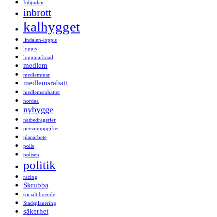
Inbjudan
inbrott
kalhygget
lindalen-loppis
loppis
loppmarknad
medlem
medlemmar
medlemsrabatt
medlemsrabatter
nordea
nybygge
nätbedrägerier
personuppgifter
planarbete
polis
polisen
politik
racing
Skrubba
socialt boende
Stadsplanering
säkerhet