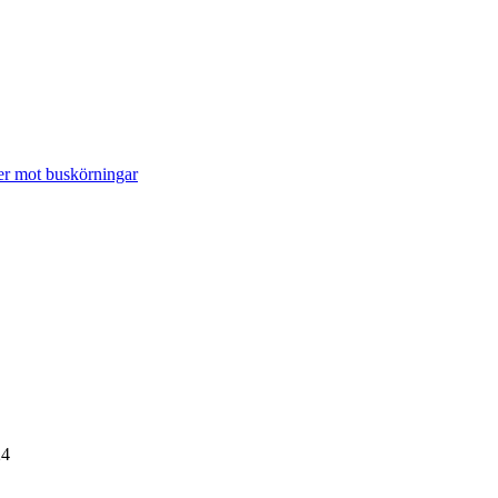
ser mot buskörningar
24