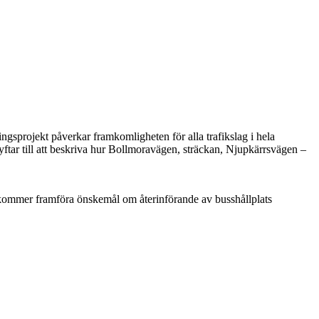
gsprojekt påverkar framkomligheten för alla trafikslag i hela
tar till att beskriva hur Bollmoravägen, sträckan, Njupkärrsvägen –
 kommer framföra önskemål om återinförande av busshållplats