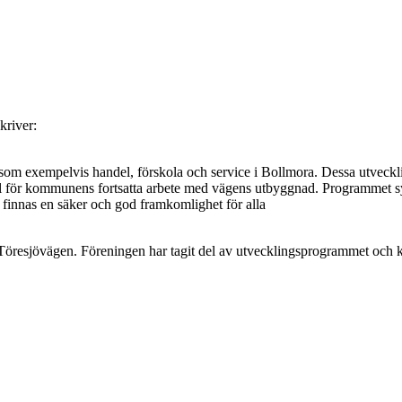
kriver:
om exempelvis handel, förskola och service i Bollmora. Dessa utvecklin
l för kommunens fortsatta arbete med vägens utbyggnad. Programmet syf
 finnas en säker och god framkomlighet för alla
/Töresjövägen. Föreningen har tagit del av utvecklingsprogrammet och