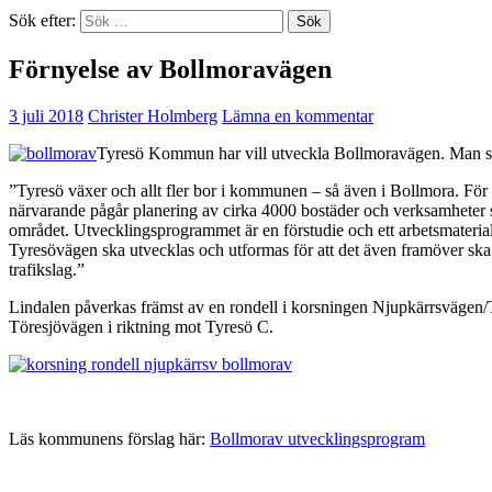
Sök efter:
Förnyelse av Bollmoravägen
3 juli 2018
Christer Holmberg
Lämna en kommentar
Tyresö Kommun har vill utveckla Bollmoravägen. Man s
”Tyresö växer och allt fler bor i kommunen – så även i Bollmora. För
närvarande pågår planering av cirka 4000 bostäder och verksamheter s
området. Utvecklingsprogrammet är en förstudie och ett arbetsmateria
Tyresövägen ska utvecklas och utformas för att det även framöver ska
trafikslag.”
Lindalen påverkas främst av en rondell i korsningen Njupkärrsvägen
Töresjövägen i riktning mot Tyresö C.
Läs kommunens förslag här:
Bollmorav utvecklingsprogram