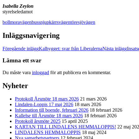
Isabella Zeylon
styrelseledamot
bollmoravägen
buss
njupkärrsvägen
töresjövägen
Inläggsnavigering
Föregående inlägg
Kalhygget: svar från Liberalerna
Nästa inlägg
Insat
Lämna ett svar
Du måste vara
inloggad
för att publicera en kommentar.
Nyheter
Protokoll Årsmöte 18 mars 2026
21 mars 2026
Lindalen-Loppis 17 maj 2026
18 mars 2026
Information till boende, februari 2026
18 februari 2026
Kallelse till Årsmöte 18 mars 2026
18 februari 2026
Protokoll årsmöte 2025
15 april 2025
KARTAN TILL LINDALENS HEMMALOPPIS!
22 maj 20
LINDALENS HEMMALOPPIS
18 maj 2024
Nya samarbetspartners
12 februari 2024