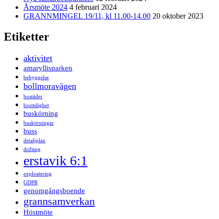
Årsmöte 2024
4 februari 2024
GRANNMINGEL 19/11, kl 11.00-14.00
20 oktober 2023
Etiketter
aktivitet
amaryllisparken
bebyggelse
bollmoravägen
bostäder
brottslighet
buskörning
buskörningar
buss
detaljplan
drifting
erstavik 6:1
exploatering
GDPR
genomgångsboende
grannsamverkan
Höstmöte