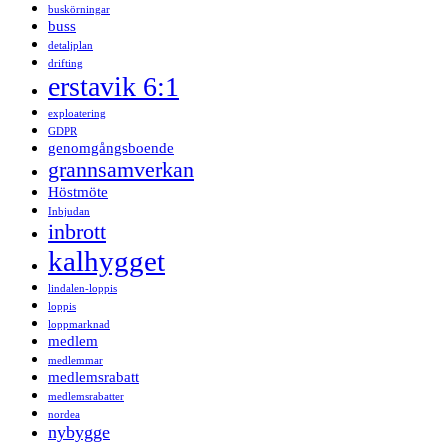
buskörningar
buss
detaljplan
drifting
erstavik 6:1
exploatering
GDPR
genomgångsboende
grannsamverkan
Höstmöte
Inbjudan
inbrott
kalhygget
lindalen-loppis
loppis
loppmarknad
medlem
medlemmar
medlemsrabatt
medlemsrabatter
nordea
nybygge