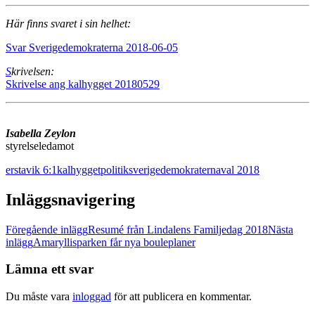
Här finns svaret i sin helhet:
Svar Sverigedemokraterna 2018-06-05
S
krivelsen:
Skrivelse ang kalhygget 20180529
Isabella Zeylon
styrelseledamot
erstavik 6:1
kalhygget
politik
sverigedemokraterna
val 2018
Inläggsnavigering
Föregående inlägg
Resumé från Lindalens Familjedag 2018
Nästa
inlägg
Amaryllisparken får nya bouleplaner
Lämna ett svar
Du måste vara
inloggad
för att publicera en kommentar.