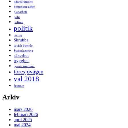
nätbedrägerier
personuppgifter
planarbete
polis
polisen
politik
racing
Skrubba
socialt boende
Stadsplanering
säkerhet
trygghet
tyresö kommun
töresjövägen
val 2018
årsmöte
Arkiv
mars 2026
februari 2026
april 2025
maj 2024