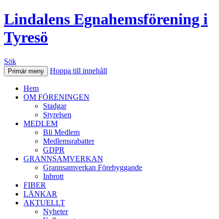
Lindalens Egnahemsförening i
Tyresö
Sök
Hoppa till innehåll
Primär meny
Hem
OM FÖRENINGEN
Stadgar
Styrelsen
MEDLEM
Bli Medlem
Medlemsrabatter
GDPR
GRANNSAMVERKAN
Grannsamverkan Förebyggande
Inbrott
FIBER
LÄNKAR
AKTUELLT
Nyheter