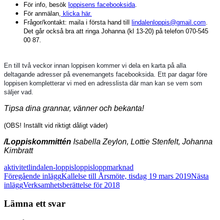
För info, besök
loppisens facebooksida
.
För anmälan,
klicka här.
Frågor/kontakt: maila i första hand till
lindalenloppis@gmail.com
.
Det går också bra att ringa Johanna (kl 13-20) på telefon 070-545
00 87.
En till två veckor innan loppisen kommer vi dela en karta på alla
deltagande adresser på evenemangets facebooksida. Ett par dagar före
loppisen kompletterar vi med en adresslista där man kan se vem som
säljer vad.
Tipsa dina grannar, vänner och bekanta!
(OBS! Inställt vid riktigt dåligt väder)
/Loppiskommittén
Isabella Zeylon, Lottie Stenfelt, Johanna
Kimbratt
aktivitet
lindalen-loppis
loppis
loppmarknad
Inläggsnavigering
Föregående inlägg
Kallelse till Årsmöte, tisdag 19 mars 2019
Nästa
inlägg
Verksamhetsberättelse för 2018
Lämna ett svar