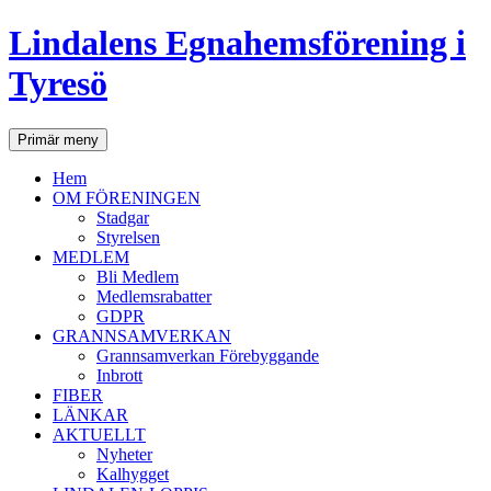
Lindalens Egnahemsförening i
Tyresö
Sök
Hoppa
Primär meny
till
innehåll
Hem
OM FÖRENINGEN
Stadgar
Styrelsen
MEDLEM
Bli Medlem
Medlemsrabatter
GDPR
GRANNSAMVERKAN
Grannsamverkan Förebyggande
Inbrott
FIBER
LÄNKAR
AKTUELLT
Nyheter
Kalhygget