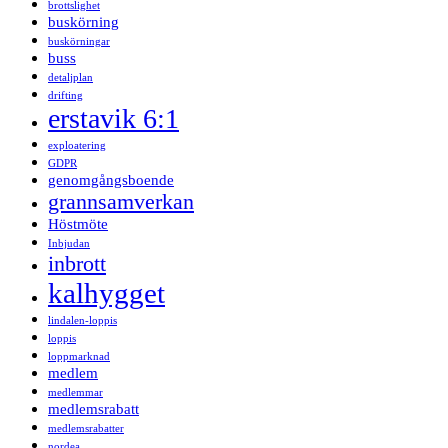
brottslighet
buskörning
buskörningar
buss
detaljplan
drifting
erstavik 6:1
exploatering
GDPR
genomgångsboende
grannsamverkan
Höstmöte
Inbjudan
inbrott
kalhygget
lindalen-loppis
loppis
loppmarknad
medlem
medlemmar
medlemsrabatt
medlemsrabatter
nordea