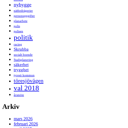
nybygge
nätbedrägerier
personuppgifter
planarbete
polis
polisen
politik
racing
Skrubba
socialt boende
Stadsplanering
säkerhet
trygghet
tyresö kommun
töresjövägen
val 2018
årsmöte
Arkiv
mars 2026
februari 2026