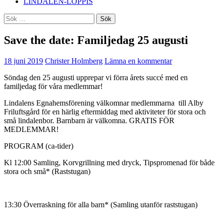
LINDALEN-LOPPIS
Sök
efter:
Save the date: Familjedag 25 augusti
18 juni 2019
Christer Holmberg
Lämna en kommentar
Söndag den 25 augusti upprepar vi förra årets succé med en
familjedag för våra medlemmar!
Lindalens Egnahemsförening välkomnar medlemmarna
till Alby
Friluftsgård för en härlig eftermiddag med aktiviteter för stora och
små lindalenbor. Barnbarn är välkomna. GRATIS FÖR
MEDLEMMAR!
PROGRAM (ca-tider)
Kl 12:00 Samling, Korvgrillning med dryck, Tipspromenad för både
stora och små* (Raststugan)
13:30 Överraskning för alla barn* (Samling utanför raststugan)