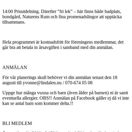
14:00 Prisutdelning. Därefter ”fri lek” – här finns både badplats,
bondgård, Naturens Rum och fina promenadslingor att upptäcka
tillsammans.
Hela programmet är kostnadsfritt för föreningens medlemmar, det
går bra att betala in årsavgiften i samband med din anmälan.
ANMÄLAN
För vår planerings skull behöver vi din anmälan senast den 18
augusti till yvonne@lindalen.nu / 070-674 05 08
Uppge hur många vuxna och barn (även ålder på barnen) ni är samt
eventuella allergier. OBS!! Anmälan på Facebook gäller ej då vi inte
kan se antal barn som kommer delta.!!
BLI MEDLEM