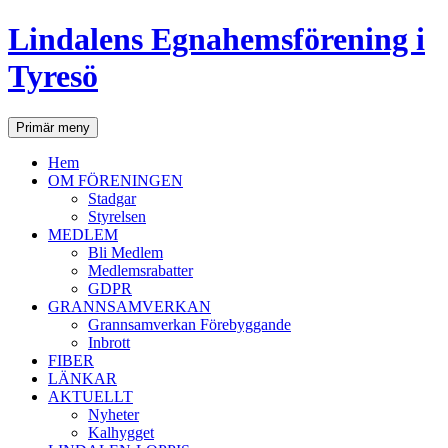
Lindalens Egnahemsförening i
Tyresö
Sök
Hoppa
Primär meny
till
innehåll
Hem
OM FÖRENINGEN
Stadgar
Styrelsen
MEDLEM
Bli Medlem
Medlemsrabatter
GDPR
GRANNSAMVERKAN
Grannsamverkan Förebyggande
Inbrott
FIBER
LÄNKAR
AKTUELLT
Nyheter
Kalhygget