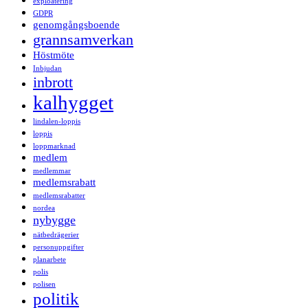
exploatering
GDPR
genomgångsboende
grannsamverkan
Höstmöte
Inbjudan
inbrott
kalhygget
lindalen-loppis
loppis
loppmarknad
medlem
medlemmar
medlemsrabatt
medlemsrabatter
nordea
nybygge
nätbedrägerier
personuppgifter
planarbete
polis
polisen
politik