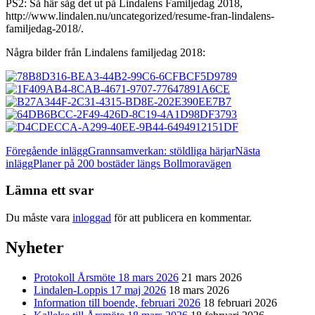
PS2: Så här såg det ut på Lindalens Familjedag 2018,
http://www.lindalen.nu/uncategorized/resume-fran-lindalens-
familjedag-2018/.
Några bilder från Lindalens familjedag 2018:
Inläggsnavigering
Föregående inlägg
Grannsamverkan: stöldliga härjar
Nästa
inlägg
Planer på 200 bostäder längs Bollmoravägen
Lämna ett svar
Du måste vara
inloggad
för att publicera en kommentar.
Nyheter
Protokoll Årsmöte 18 mars 2026
21 mars 2026
Lindalen-Loppis 17 maj 2026
18 mars 2026
Information till boende, februari 2026
18 februari 2026