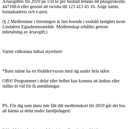
Årsavgiften för 2019 på 150 kr per hushåll betalas till plusgirokonto
447168-6 eller genom att swisha till 123 413 45 16. Ange namn,
bostadsadress och e-post.
(§ 2 Medlemmar i föreningen är fast boende i enskild fastighet inom
Lindalens Egnahemsområde. Medlemskap erhålles genom
inbetalning av årsavgift.)
Varmt välkomna hälsar styrelsen!
*Barn måste ha en förälder/vuxen med sig under hela tiden
OBS! Programmet i delar eller helhet kan komma att ändras eller
ställas in vid för få anmälningar.
PS. För dig som ännu inte fått ditt medlemskort för 2019 går det bra
att hämta ut detta under familjedagen!