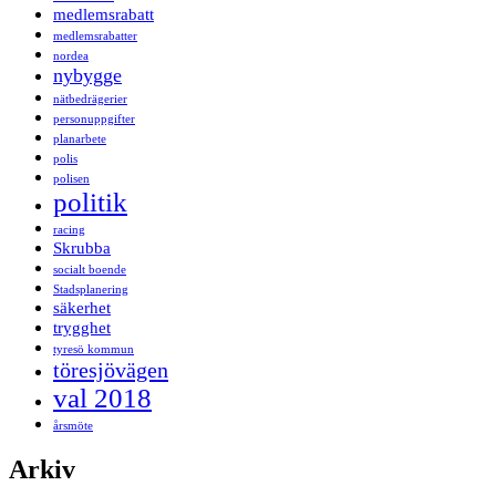
medlemsrabatt
medlemsrabatter
nordea
nybygge
nätbedrägerier
personuppgifter
planarbete
polis
polisen
politik
racing
Skrubba
socialt boende
Stadsplanering
säkerhet
trygghet
tyresö kommun
töresjövägen
val 2018
årsmöte
Arkiv