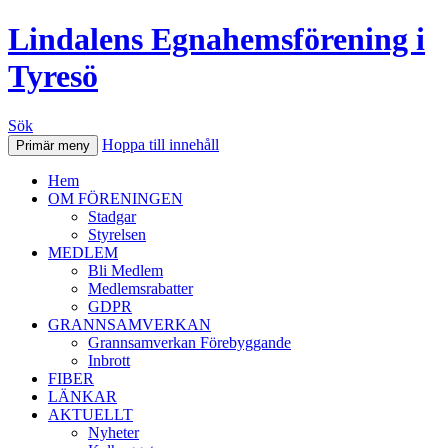
Lindalens Egnahemsförening i
Tyresö
Sök
Hoppa till innehåll
Primär meny
Hem
OM FÖRENINGEN
Stadgar
Styrelsen
MEDLEM
Bli Medlem
Medlemsrabatter
GDPR
GRANNSAMVERKAN
Grannsamverkan Förebyggande
Inbrott
FIBER
LÄNKAR
AKTUELLT
Nyheter