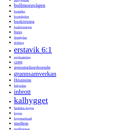
bebyggelse
bollmoravägen
bostäder
brottslighet
buskörning
buskörningar
buss
detaljplan
drifting
erstavik 6:1
exploatering
GDPR
genomgångsboende
grannsamverkan
Höstmöte
Inbjudan
inbrott
kalhygget
lindalen-loppis
loppis
loppmarknad
medlem
medlemmar