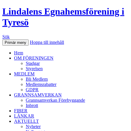
Lindalens Egnahemsförening i
Tyresö
Sök
Hoppa till innehåll
Primär meny
Hem
OM FÖRENINGEN
Stadgar
Styrelsen
MEDLEM
Bli Medlem
Medlemsrabatter
GDPR
GRANNSAMVERKAN
Grannsamverkan Förebyggande
Inbrott
FIBER
LÄNKAR
AKTUELLT
Nyheter