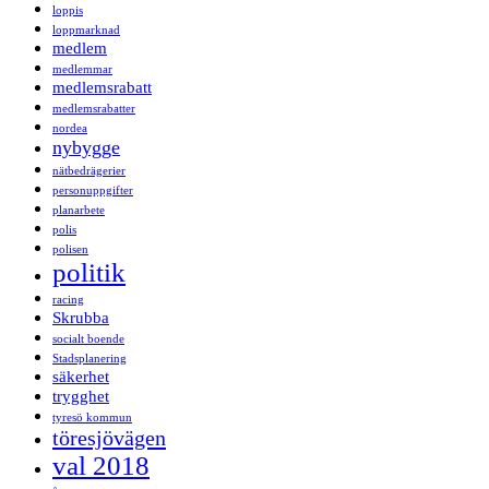
loppis
loppmarknad
medlem
medlemmar
medlemsrabatt
medlemsrabatter
nordea
nybygge
nätbedrägerier
personuppgifter
planarbete
polis
polisen
politik
racing
Skrubba
socialt boende
Stadsplanering
säkerhet
trygghet
tyresö kommun
töresjövägen
val 2018