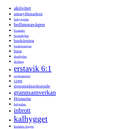
aktivitet
amaryllisparken
bebyggelse
bollmoravägen
bostäder
brottslighet
buskörning
buskörningar
buss
detaljplan
drifting
erstavik 6:1
exploatering
GDPR
genomgångsboende
grannsamverkan
Höstmöte
Inbjudan
inbrott
kalhygget
lindalen-loppis