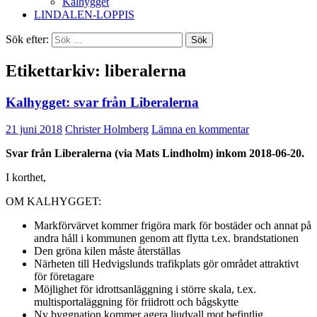
Kalhygget
LINDALEN-LOPPIS
Sök efter:
Etikettarkiv: liberalerna
Kalhygget: svar från Liberalerna
21 juni 2018
Christer Holmberg
Lämna en kommentar
Svar från Liberalerna (via Mats Lindholm) inkom 2018-06-20.
I korthet,
OM KALHYGGET:
Markförvärvet kommer frigöra mark för bostäder och annat på
andra håll i kommunen genom att flytta t.ex. brandstationen
Den gröna kilen måste återställas
Närheten till Hedvigslunds trafikplats gör området attraktivt
för företagare
Möjlighet för idrottsanläggning i större skala, t.ex.
multisportaläggning för friidrott och bågskytte
Ny byggnation kommer agera ljudvall mot befintlig