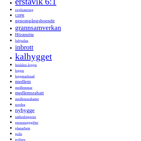
erstavik 6:1
exploatering
GDPR
genomgångsboende
grannsamverkan
Höstmöte
Inbjudan
inbrott
kalhygget
lindalen-loppis
loppis
loppmarknad
medlem
medlemmar
medlemsrabatt
medlemsrabatter
nordea
nybygge
nätbedrägerier
personuppgifter
planarbete
polis
polisen