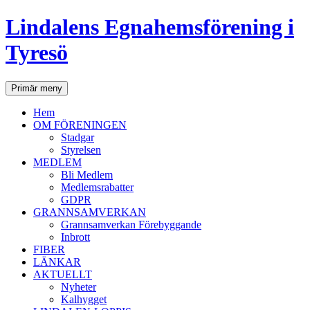
Lindalens Egnahemsförening i
Tyresö
Sök
Hoppa
Primär meny
till
innehåll
Hem
OM FÖRENINGEN
Stadgar
Styrelsen
MEDLEM
Bli Medlem
Medlemsrabatter
GDPR
GRANNSAMVERKAN
Grannsamverkan Förebyggande
Inbrott
FIBER
LÄNKAR
AKTUELLT
Nyheter
Kalhygget