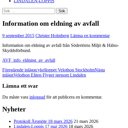
LINDALEN-LOPPIS
Sök
efter:
Information om eldning av avfall
9 september 2015
Christer Holmberg
Lämna en kommentar
Information om eldning av avfall från Södertörns Miljö & Hälso-
Skyddsförbund.
AVF_info_eldning_av_avfall
Inläggsnavigering
Föregående inlägg
cykelloppet Velothon Stockholm
Nästa
inlägg
Velothon Eliten Flyger igenom Lindalen
Lämna ett svar
Du måste vara
inloggad
för att publicera en kommentar.
Nyheter
Protokoll Årsmöte 18 mars 2026
21 mars 2026
Lindalen-Loppis 17 maj 2026
18 mars 2026