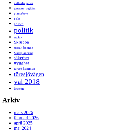
nätbedrägerier
personuppgifter
planarbete
polis
polisen
politik
racing
Skrubba
socialt boende
Stadsplanering
säkerhet
trygghet
tyresö kommun
töresjövägen
val 2018
årsmöte
Arkiv
mars 2026
februari 2026
april 2025
maj 2024