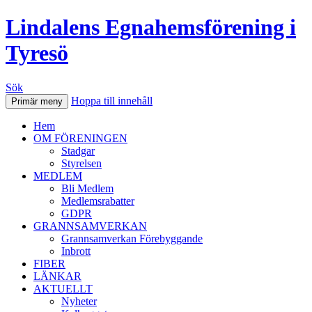
Lindalens Egnahemsförening i
Tyresö
Sök
Hoppa till innehåll
Primär meny
Hem
OM FÖRENINGEN
Stadgar
Styrelsen
MEDLEM
Bli Medlem
Medlemsrabatter
GDPR
GRANNSAMVERKAN
Grannsamverkan Förebyggande
Inbrott
FIBER
LÄNKAR
AKTUELLT
Nyheter