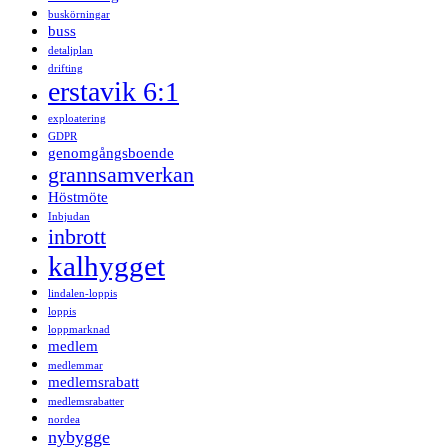
buskörningar
buss
detaljplan
drifting
erstavik 6:1
exploatering
GDPR
genomgångsboende
grannsamverkan
Höstmöte
Inbjudan
inbrott
kalhygget
lindalen-loppis
loppis
loppmarknad
medlem
medlemmar
medlemsrabatt
medlemsrabatter
nordea
nybygge