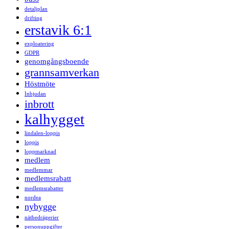
detaljplan
drifting
erstavik 6:1
exploatering
GDPR
genomgångsboende
grannsamverkan
Höstmöte
Inbjudan
inbrott
kalhygget
lindalen-loppis
loppis
loppmarknad
medlem
medlemmar
medlemsrabatt
medlemsrabatter
nordea
nybygge
nätbedrägerier
personuppgifter