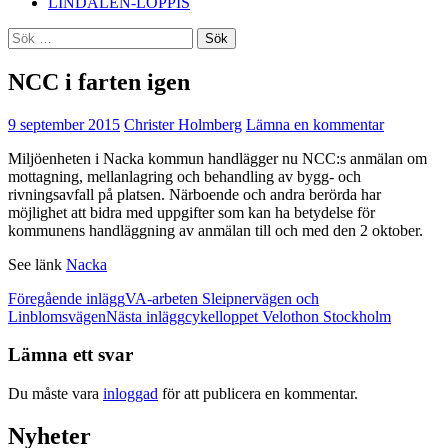
LINDALEN-LOPPIS
Sök
efter:
NCC i farten igen
9 september 2015
Christer Holmberg
Lämna en kommentar
Miljöenheten i Nacka kommun handlägger nu NCC:s anmälan om
mottagning, mellanlagring och behandling av bygg- och
rivningsavfall på platsen. Närboende och andra berörda har
möjlighet att bidra med uppgifter som kan ha betydelse för
kommunens handläggning av anmälan till och med den 2 oktober.
See länk
Nacka
Inläggsnavigering
Föregående inlägg
VA-arbeten Sleipnervägen och
Linblomsvägen
Nästa inlägg
cykelloppet Velothon Stockholm
Lämna ett svar
Du måste vara
inloggad
för att publicera en kommentar.
Nyheter