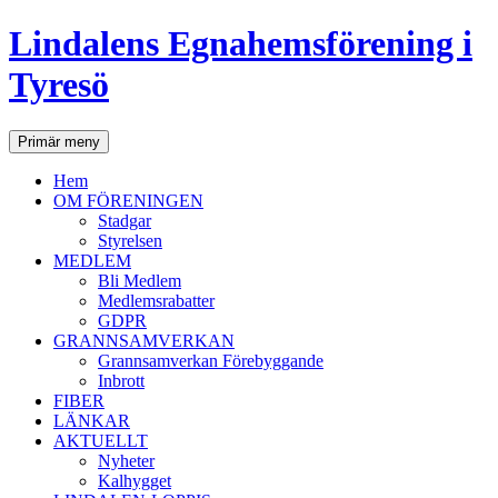
Lindalens Egnahemsförening i
Tyresö
Sök
Hoppa
Primär meny
till
innehåll
Hem
OM FÖRENINGEN
Stadgar
Styrelsen
MEDLEM
Bli Medlem
Medlemsrabatter
GDPR
GRANNSAMVERKAN
Grannsamverkan Förebyggande
Inbrott
FIBER
LÄNKAR
AKTUELLT
Nyheter
Kalhygget